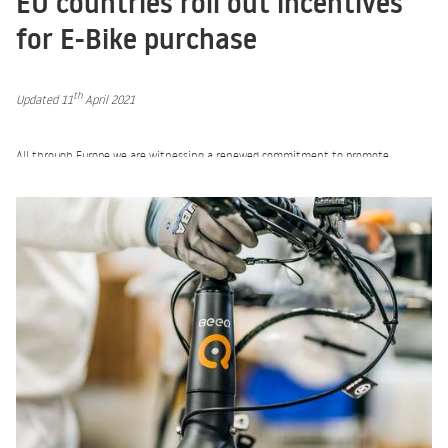
EU countries roll out incentives
for E-Bike purchase
th
Updated 11
April 2021
All through Europe we are witnessing a renewed commitment to promote
new ways of mobility in urban centers.
We fully support these incentives as they are a way to stimulate the people
in making the right decision and choosing a bike for their everyday
activities.
So, in order for you to take advantage of these incentives we have compiled
a list, by country, of the incentives available.
We will keep it updated as more news roll out.
Portugal
With the National Enviromental Fund you can get up to 350€ for on an E-