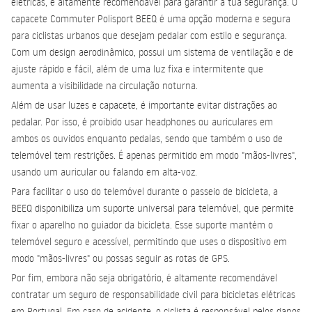
elétricas, é altamente recomendável para garantir a tua segurança. O
capacete Commuter Polisport BEEQ é uma opção moderna e segura
para ciclistas urbanos que desejam pedalar com estilo e segurança.
Com um
design aerodinâmico, possui um sistema de ventilação e de
ajuste rápido e fácil, além de uma luz fixa e intermitente que
aumenta a visibilidade na circulação noturna.
Além de usar luzes e capacete, é importante evitar distrações ao
pedalar. Por isso, é proibido usar
headphones ou auriculares em
ambos os ouvidos enquanto pedalas, sendo que também o uso de
telemóvel tem restrições. É apenas permitido em modo "mãos-livres",
usando um auricular ou falando em alta-voz.
Para facilitar o uso do telemóvel durante o passeio de bicicleta, a
BEEQ disponibiliza um suporte universal para telemóvel, que permite
fixar o aparelho no guiador da bicicleta. Esse suporte mantém o
telemóvel seguro e acessível, permitindo que uses o dispositivo em
modo "mãos-livres" ou possas seguir as rotas de GPS.
Por fim, embora não seja obrigatório, é altamente recomendável
contratar um seguro de responsabilidade civil para bicicletas elétricas
em Portugal. Em caso de acidente, o ciclista é responsável pelos danos